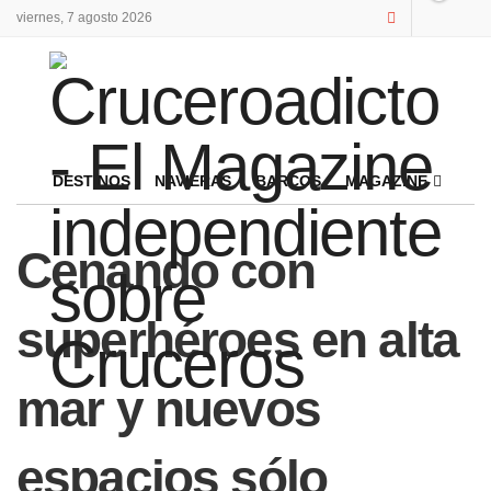
viernes, 7 agosto 2026
DESTINOS
NAVIERAS
BARCOS
MAGAZINE
Cenando con
superhéroes en alta
mar y nuevos
espacios sólo