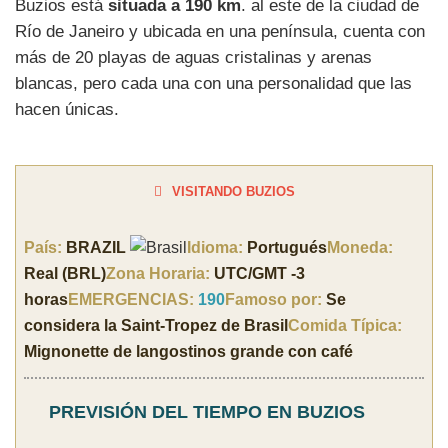
Buzios está
situada a 190 km
. al este de la ciudad de
Río de Janeiro y ubicada en una península, cuenta con
más de 20 playas de aguas cristalinas y arenas
blancas, pero cada una con una personalidad que las
hacen únicas.
VISITANDO BUZIOS
País:
BRAZIL
Idioma:
Portugués
Moneda:
Real (BRL)
Zona Horaria:
UTC/GMT -3
horas
EMERGENCIAS:
190
Famoso por:
Se
considera la Saint-Tropez de Brasil
Comida Típica:
Mignonette de langostinos grande con café
PREVISIÓN DEL TIEMPO EN BUZIOS