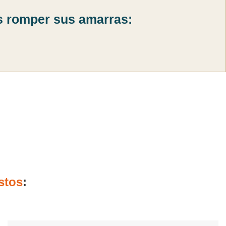
as romper sus amarras:
stos
: