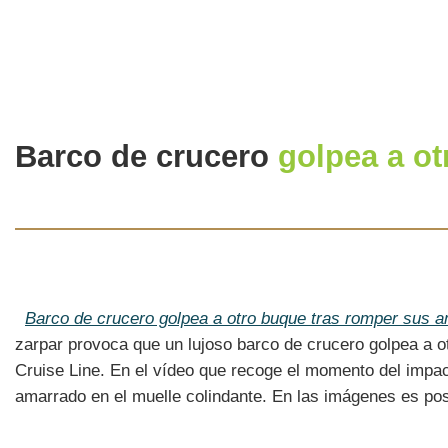
Barco de crucero
golpea a o
Barco de crucero golpea a otro buque tras romper sus a
zarpar provoca que un lujoso barco de crucero golpea a o
Cruise Line. En el vídeo que recoge el momento del impa
amarrado en el muelle colindante. En las imágenes es posi