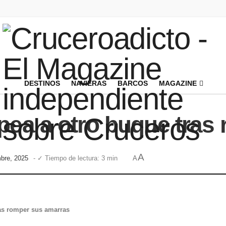
DESTINOS
NAVIERAS
BARCOS
MAGAZINE
pea a otro buque tras
A
mbre, 2025
- ✓ Tiempo de lectura: 3 min
A
ras romper sus amarras