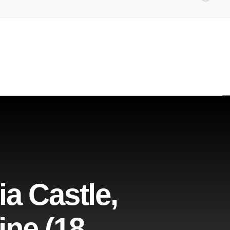
ia Castle,
ine (18