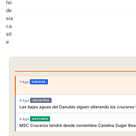
7 Ago
·
NAVIERA
6 Ago
·
INDUSTRIA
Las bajas aguas del Danubio siguen alterando los cruceros f
6 Ago
·
DESTINOS
MSC Cruceros tendrá desde noviembre Catalina Sugar Beac