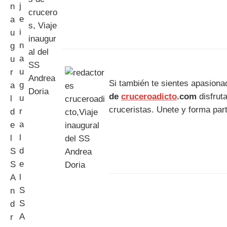
Si también te sientes apasiona
de
cruceroadicto
.com
disfrut
cruceristas. Unete y forma par