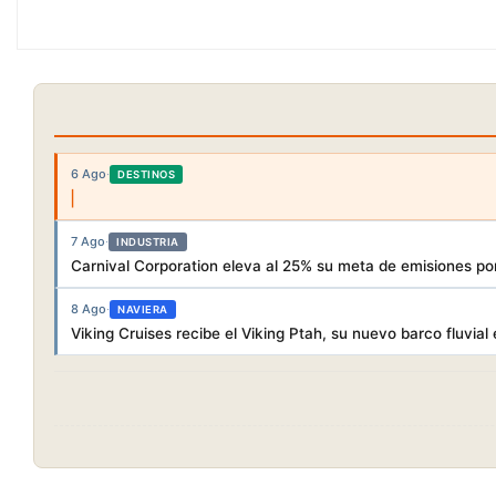
6 Ago
·
DESTINOS
7 Ago
·
INDUSTRIA
Carnival Corporation eleva al 25% su meta de emisiones po
8 Ago
·
NAVIERA
Viking Cruises recibe el Viking Ptah, su nuevo barco fluvial 