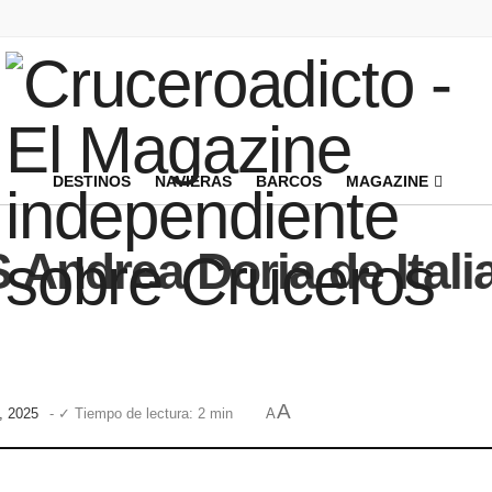
DESTINOS
NAVIERAS
BARCOS
MAGAZINE
S Andrea Doria de Itali
A
, 2025
- ✓ Tiempo de lectura: 2 min
A