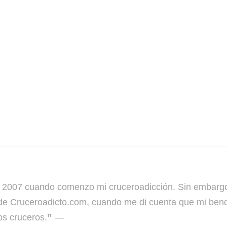
7 cuando comenzo mi cruceroadicción. Sin embargo no
de Cruceroadicto.com, cuando me di cuenta que mi bendi
os cruceros.❞ —