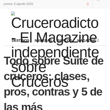
jueves, 6 agosto 2026
DESTINOS
NAVIERAS
BARCOS
MAGAZINE
Todo sobre Suite de
cruceros: clases,
pros, contras y 5 de
las más