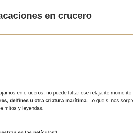
acaciones en crucero
jamos en cruceros, no puede faltar ese relajante moment
s, delfines u otra criatura marítima
. Lo que si nos sorp
de mitos y leyendas.
estran en las películas?