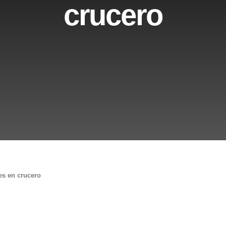
crucero
es en crucero