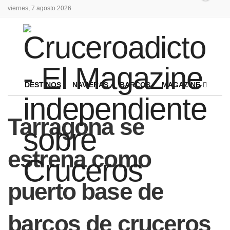
viernes, 7 agosto 2026
DESTINOS
NAVIERAS
BARCOS
MAGAZINE
Tarragona se
estrena como
puerto base de
barcos de cruceros