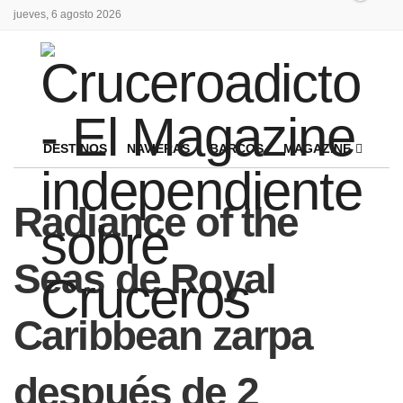
jueves, 6 agosto 2026
DESTINOS
NAVIERAS
BARCOS
MAGAZINE
Radiance of the
Seas de Royal
Caribbean zarpa
después de 2