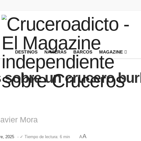
DESTINOS
NAVIERAS
BARCOS
MAGAZINE
 sobre un crucero bur
Javier Mora
A
re, 2025
- ✓ Tiempo de lectura: 6 min
A