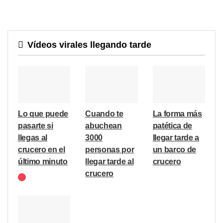
Vídeos virales llegando tarde
Lo que puede
Cuando te
La forma más
pasarte si
abuchean
patética de
llegas al
3000
llegar tarde a
crucero en el
personas por
un barco de
último minuto
llegar tarde al
crucero
crucero