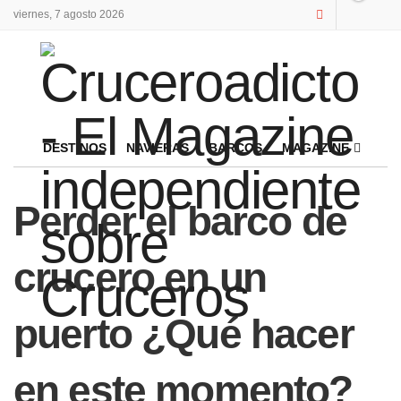
viernes, 7 agosto 2026
DESTINOS
NAVIERAS
BARCOS
MAGAZINE
Perder el barco de
crucero en un
puerto ¿Qué hacer
en este momento?