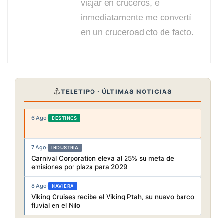
viajar en cruceros, e
inmediatamente me convertí
en un cruceroadicto de facto.
⚓
TELETIPO · ÚLTIMAS NOTICIAS
6 Ago
·
DESTINOS
7 Ago
·
INDUSTRIA
Carnival Corporation eleva al 25% su meta de
emisiones por plaza para 2029
8 Ago
·
NAVIERA
Viking Cruises recibe el Viking Ptah, su nuevo barco
fluvial en el Nilo