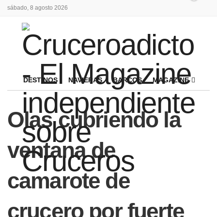
sábado, 8 agosto 2026
DESTINOS
NAVIERAS
BARCOS
MAGAZINE
Olas cubriendo la
ventana de
camarote de
crucero por fuerte