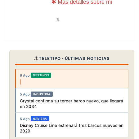
✱ Más detalles sobre mi
⚓
TELETIPO · ÚLTIMAS NOTICIAS
6 Ago
·
DESTINOS
5 Ago
·
INDUSTRIA
Crystal confirma su tercer barco nuevo, que llegará
en 2034
5 Ago
·
NAVIERA
Disney Cruise Line estrenará tres barcos nuevos en
2029