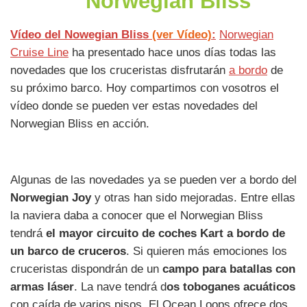
Norwegian Bliss
Vídeo del Nowegian Bliss
(ver Vídeo)
:
Norwegian
Cruise Line
ha presentado hace unos días todas las
novedades que los cruceristas disfrutarán
a bordo
de
su próximo barco. Hoy compartimos con vosotros el
vídeo donde se pueden ver estas novedades del
Norwegian Bliss en acción.
Algunas de las novedades ya se pueden ver a bordo del
Norwegian Joy
y otras han sido mejoradas. Entre ellas
la naviera daba a conocer que el Norwegian Bliss
tendrá
el mayor circuito de coches Kart a bordo de
un barco de cruceros
. Si quieren más emociones los
cruceristas dispondrán de un
campo para batallas con
armas láser
. La nave tendrá d
os toboganes acuáticos
con caída de varios pisos. El Ocean Loops ofrece dos