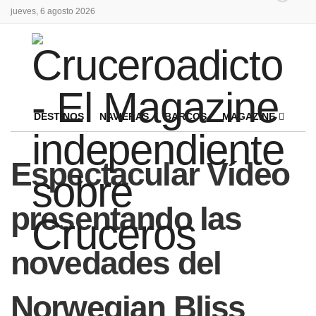
jueves, 6 agosto 2026
DESTINOS
NAVIERAS
BARCOS
MAGAZINE
Espectacular Vídeo
presentando las
novedades del
Norwegian Bliss