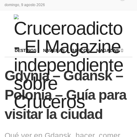
domingo, 9 agosto 2026
DESTINOS
NAVIERAS
BARCOS
MAGAZINE
Gdynia – Gdansk –
Polonia – Guía para
visitar la ciudad
Qué ver en Gdansk, hacer, comer,