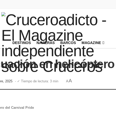
DESTINOS
NAVIERAS
BARCOS
MAGAZINE
cuación en helicóptero
A
bre, 2025
- ✓ Tiempo de lectura: 3 min
A
ero del Carnival Pride