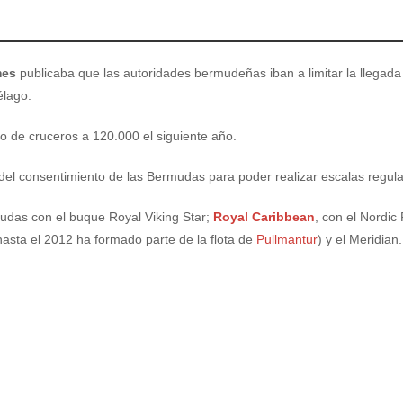
mes
publicaba que las autoridades bermudeñas iban a limitar la llegada
élago.
do de cruceros a 120.000 el siguiente año.
 del consentimiento de las Bermudas para poder realizar escalas regula
mudas con el buque Royal Viking Star;
Royal Caribbean
, con el Nordic
hasta el 2012 ha formado parte de la flota de
Pullmantur
) y el Meridian.