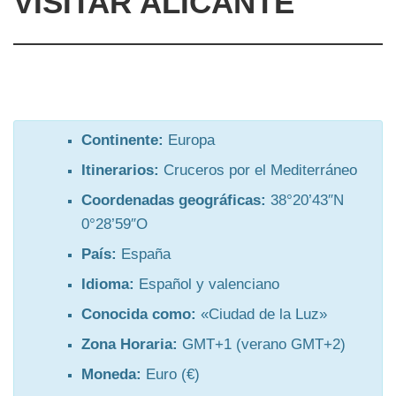
VISITAR ALICANTE
Continente:
Europa
Itinerarios:
Cruceros por el Mediterráneo
Coordenadas geográficas:
38°20’43″N
0°28’59″O
País:
España
Idioma:
Español y valenciano
Conocida como:
«Ciudad de la Luz»
Zona Horaria:
GMT+1 (verano GMT+2)
Moneda:
Euro (€)