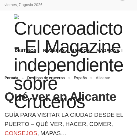
viernes, 7 agosto 2026
DESTINOS
NAVIERAS
BARCOS
MAGAZINE
Portada
»
Destinos de cruceros
»
España
»
Alicante
Qué ver en Alicante
GUÍA PARA VISITAR LA CIUDAD DESDE EL
PUERTO – QUÉ VER, HACER, COMER,
CONSEJOS
, MAPAS…