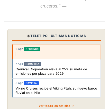
cruceros.❞ —
⚓
TELETIPO · ÚLTIMAS NOTICIAS
6 Ago
·
DESTINOS
7 Ago
·
INDUSTRIA
Carnival Corporation eleva al 25% su meta de
emisiones por plaza para 2029
8 Ago
·
NAVIERA
Viking Cruises recibe el Viking Ptah, su nuevo barco
fluvial en el Nilo
Ver todas las noticias →