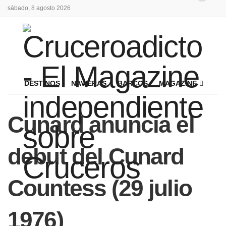
sábado, 8 agosto 2026
DESTINOS
NAVIERAS
BARCOS
MAGAZINE
Cunard anuncia el
debut del Cunard
Countess (29 julio
1976)