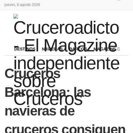
jueves, 6 agosto 2026
DESTINOS
NAVIERAS
BARCOS
MAGAZINE
Cruceros
Barcelona: las
navieras de
cruceros consiguen