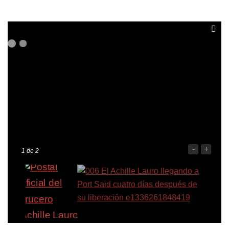
-
+
1
de 2