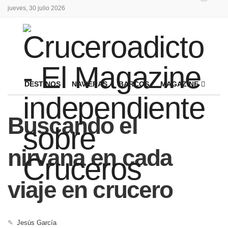
jueves, 30 julio 2026
DESTINOS
NAVIERAS
BARCOS
MAGAZINE
Buscando el
nirvana en cada
viaje en crucero
✎
Jesús García