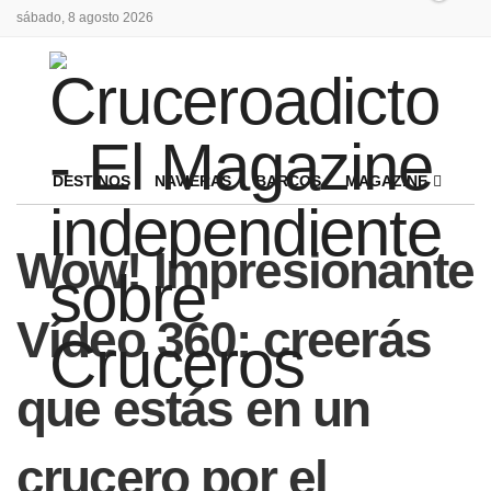
sábado, 8 agosto 2026
DESTINOS
NAVIERAS
BARCOS
MAGAZINE
Wow! Impresionante
Vídeo 360: creerás
que estás en un
crucero por el