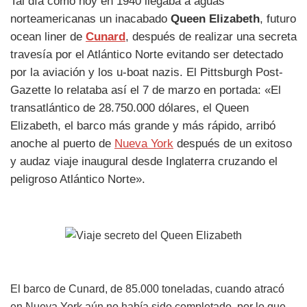
Tal día como hoy en 1940 llegaba a aguas
norteamericanas un inacabado
Queen Elizabeth
, futuro
ocean liner de
Cunard
, después de realizar una secreta
travesía por el Atlántico Norte evitando ser detectado
por la aviación y los u-boat nazis. El Pittsburgh Post-
Gazette lo relataba así el 7 de marzo en portada: «El
transatlántico de 28.750.000 dólares, el Queen
Elizabeth, el barco más grande y más rápido, arribó
anoche al puerto de
Nueva York
después de un exitoso
y audaz viaje inaugural desde Inglaterra cruzando el
peligroso Atlántico Norte».
El barco de Cunard, de 85.000 toneladas, cuando atracó
en Nueva York aún no había sido completado, por lo que