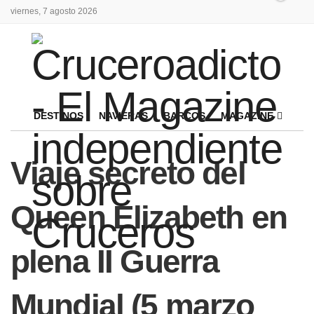
viernes, 7 agosto 2026
DESTINOS
NAVIERAS
BARCOS
MAGAZINE
Viaje secreto del
Queen Elizabeth en
plena II Guerra
Mundial (5 marzo