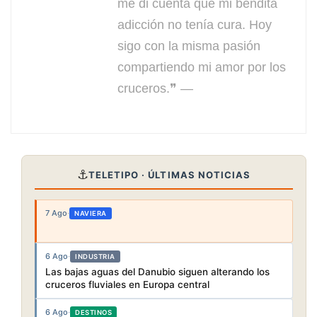
me di cuenta que mi bendita
adicción no tenía cura. Hoy
sigo con la misma pasión
compartiendo mi amor por los
cruceros.❞ —
⚓
TELETIPO · ÚLTIMAS NOTICIAS
7 Ago
·
NAVIERA
6 Ago
·
INDUSTRIA
Las bajas aguas del Danubio siguen alterando los
cruceros fluviales en Europa central
6 Ago
·
DESTINOS