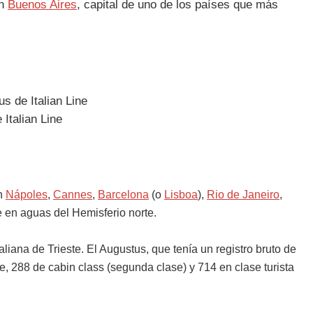
en
Buenos Aires
, capital de uno de los países que más
en
Nápoles
,
Cannes
,
Barcelona
(o
Lisboa
),
Rio de Janeiro
,
e en aguas del Hemisferio norte.
aliana de Trieste. El Augustus, que tenía un registro bruto de
 288 de cabin class (segunda clase) y 714 en clase turista