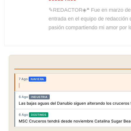
✎REDACTOR◈❝ Fue en marzo de 200
entrada en el equipo de redacción 
pasión compartiendo mi amor por l
7 Ago
·
NAVIERA
6 Ago
·
INDUSTRIA
Las bajas aguas del Danubio siguen alterando los cruceros f
6 Ago
·
DESTINOS
MSC Cruceros tendrá desde noviembre Catalina Sugar Beac