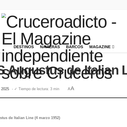
DESTINOS
NAVIERAS
BARCOS
MAGAZINE
S Augustus de Italian 
A
, 2025
- ✓ Tiempo de lectura: 3 min
A
tus de Italian Line (4 marzo 1952)