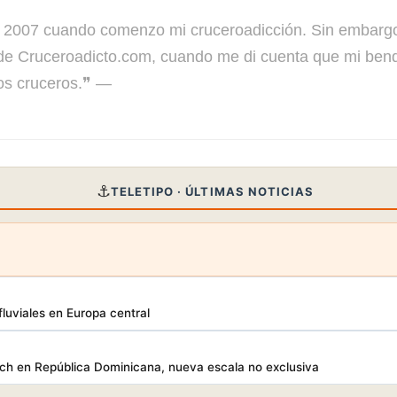
7 cuando comenzo mi cruceroadicción. Sin embargo no
de Cruceroadicto.com, cuando me di cuenta que mi bendi
os cruceros.❞ —
⚓
TELETIPO · ÚLTIMAS NOTICIAS
luviales en Europa central
h en República Dominicana, nueva escala no exclusiva