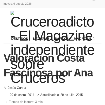
jueves, 6 agosto 2026
DESTINOS
NAVIERAS
BARCOS
MAGAZINE
Valoracion Costa
Fascinosa por Ana
✎
Jesús García
29 de enero, 2014 - ✓ Actualizado el 29 de julio, 2015
- ✓ Tiempo de lectura: 3 min