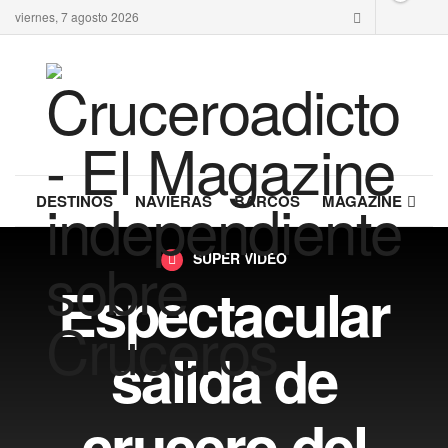
viernes, 7 agosto 2026
DESTINOS
NAVIERAS
BARCOS
MAGAZINE
SÚPER VÍDEO
Espectacular
salida de
crucero del