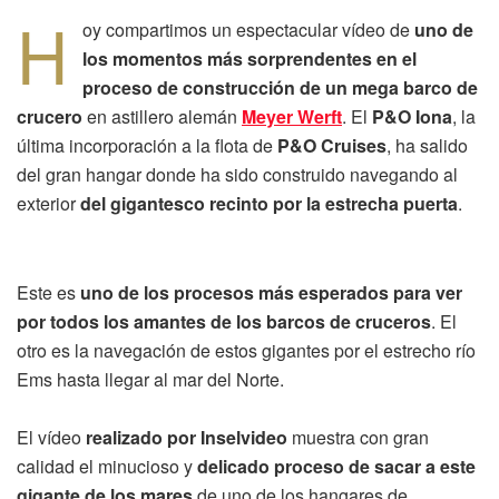
H
oy compartimos un espectacular vídeo de
uno de
los momentos más sorprendentes en el
proceso de construcción de un mega barco de
crucero
en astillero alemán
Meyer Werft
. El
P&O Iona
, la
última incorporación a la flota de
P&O Cruises
, ha salido
del gran hangar donde ha sido construido navegando al
exterior
del gigantesco recinto por la estrecha puerta
.
Este es
uno de los procesos más esperados para ver
por todos los amantes de los barcos de cruceros
. El
otro es la navegación de estos gigantes por el estrecho río
Ems hasta llegar al mar del Norte.
El vídeo
realizado por Inselvideo
muestra con gran
calidad el minucioso y
delicado proceso de sacar a este
gigante de los mares
de uno de los hangares de