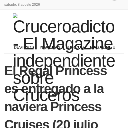
sábado, 8 agosto 2026
DESTINOS
NAVIERAS
BARCOS
MAGAZINE
El Regal Princess
es entregado a la
naviera Princess
Cruises (20 julio