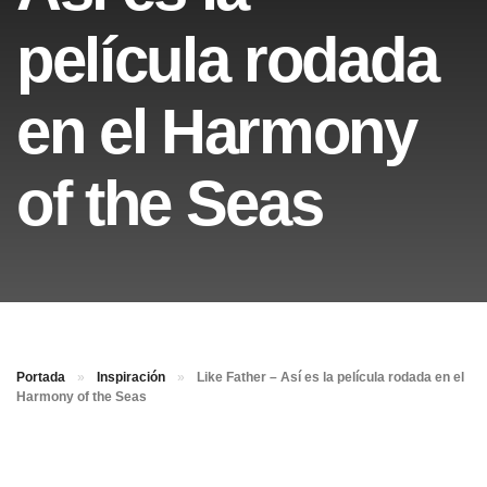
película rodada
en el Harmony
of the Seas
Portada
»
Inspiración
»
Like Father – Así es la película rodada en el
Harmony of the Seas