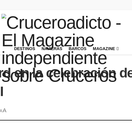
DESTINOS
NAVIERAS
BARCOS
MAGAZINE
d en la celebración de
I
A
A