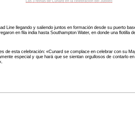
Las 3 reinas de Cunard en la celebración del Jubileo
unad Line llegando y saliendo juntos en formación desde su puerto ba
garon en fila india hasta Southampton Water, en donde una flotilla 
es de esta celebración: «Cunard se complace en celebrar con su Maj
mente especial y que hará que se sientan orgullosos de contarlo en 
«.