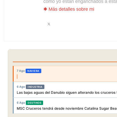
como yo están enganchados a esta 
✱ Más detalles sobre mi
7 Ago
·
NAVIERA
6 Ago
·
INDUSTRIA
Las bajas aguas del Danubio siguen alterando los cruceros f
6 Ago
·
DESTINOS
MSC Cruceros tendrá desde noviembre Catalina Sugar Beac