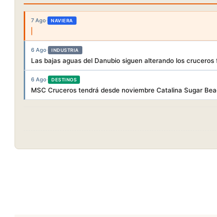
7 Ago
·
NAVIERA
6 Ago
·
INDUSTRIA
Las bajas aguas del Danubio siguen alterando los cruceros f
6 Ago
·
DESTINOS
MSC Cruceros tendrá desde noviembre Catalina Sugar Beac