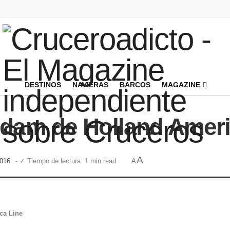
DESTINOS
NAVIERAS
BARCOS
MAGAZINE
sdam de Holland Ameri
A
2016
- ✓ Tiempo de lectura: 1 min read
A
ca Line