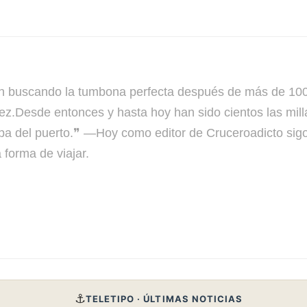
cando la tumbona perfecta después de más de 100 c
ez.Desde entonces y hasta hoy han sido cientos las mil
a del puerto.❞ —Hoy como editor de Cruceroadicto sigo 
forma de viajar.
⚓
TELETIPO · ÚLTIMAS NOTICIAS