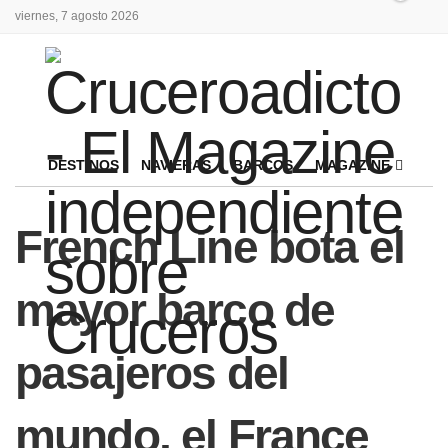
viernes, 7 agosto 2026
DESTINOS
NAVIERAS
BARCOS
MAGAZINE
French Line bota el
mayor barco de
pasajeros del
mundo, el France