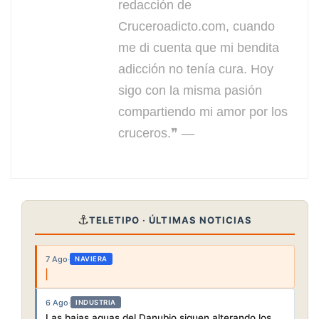
redacción de
Cruceroadicto.com, cuando
me di cuenta que mi bendita
adicción no tenía cura. Hoy
sigo con la misma pasión
compartiendo mi amor por los
cruceros.❞ —
⚓
TELETIPO · ÚLTIMAS NOTICIAS
7 Ago
·
NAVIERA
6 Ago
·
INDUSTRIA
Las bajas aguas del Danubio siguen alterando los