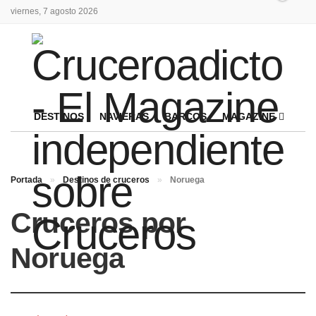
viernes, 7 agosto 2026
DESTINOS
NAVIERAS
BARCOS
MAGAZINE
Portada
»
Destinos de cruceros
»
Noruega
Cruceros por
Noruega