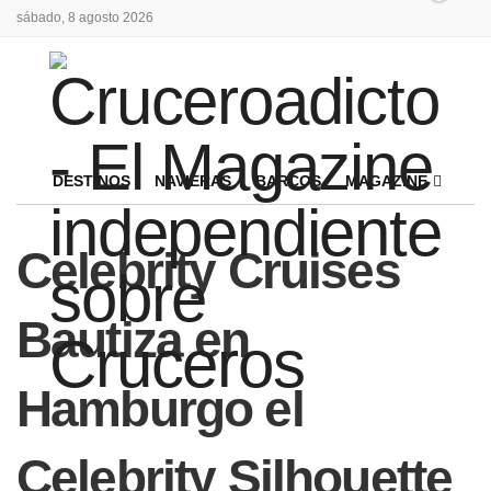
sábado, 8 agosto 2026
DESTINOS
NAVIERAS
BARCOS
MAGAZINE
Celebrity Cruises
Bautiza en
Hamburgo el
Celebrity Silhouette