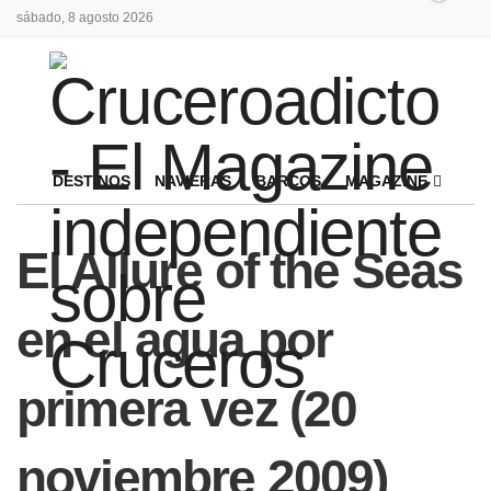
sábado, 8 agosto 2026
DESTINOS
NAVIERAS
BARCOS
MAGAZINE
El Allure of the Seas
en el agua por
primera vez (20
noviembre 2009)