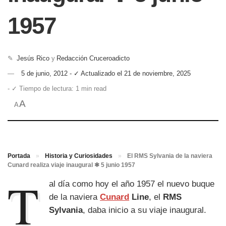
1957
✎
Jesús Rico
y
Redacción Cruceroadicto
5 de junio, 2012 - ✓ Actualizado el 21 de noviembre, 2025
- ✓ Tiempo de lectura: 1 min read
A
A
Portada
»
Historia y Curiosidades
»
El RMS Sylvania de la naviera
Cunard realiza viaje inaugural ✱ 5 junio 1957
T
al día como hoy el año 1957 el nuevo buque
de la naviera
Cunard
Line
, el
RMS
Sylvania
, daba inicio a su viaje inaugural.