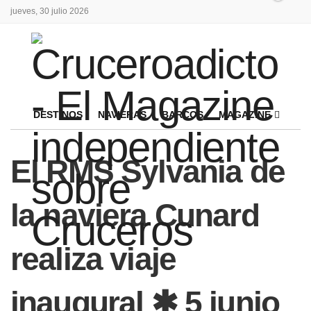
jueves, 30 julio 2026
DESTINOS
NAVIERAS
BARCOS
MAGAZINE
El RMS Sylvania de
la naviera Cunard
realiza viaje
inaugural ✱ 5 junio