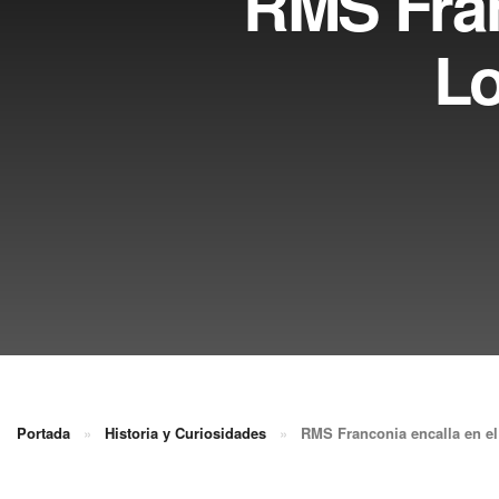
RMS Fran
Lo
Portada
»
Historia y Curiosidades
»
RMS Franconia encalla en el 