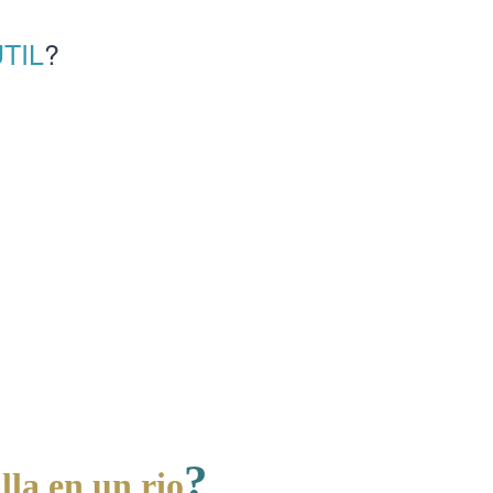
TIL
?
?
la en un rio