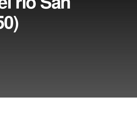
l río San
50)