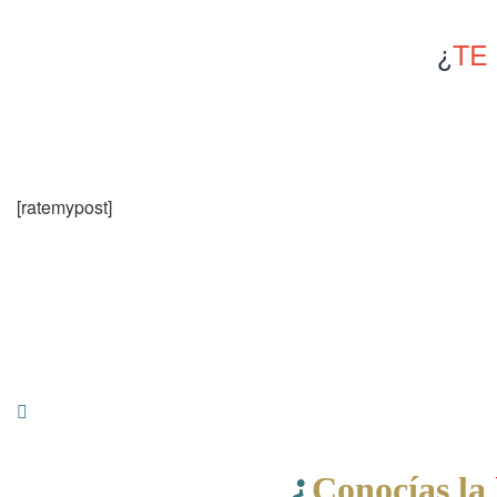
¿
TE
[ratemypost]
¿
Conocías la