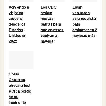
Volviendo a
Los CDC
Estar
viajar en
emiten
vacunado
crucero
nuevas
será requisito
desde los
pautas para
para
Estados
que cruceros
embarcar en 2
Unidos en
vuelvan a
navieras más
2022
navegar
Costa
Cruceros
ofrecerá test
PCR a bordo
en su
inminente