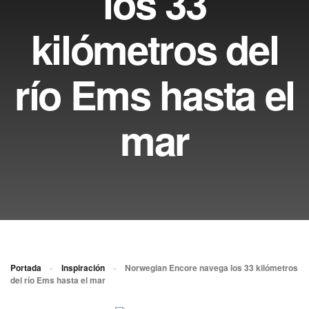
los 33
kilómetros del
río Ems hasta el
mar
Portada
»
Inspiración
»
Norwegian Encore navega los 33 kilómetros
del río Ems hasta el mar