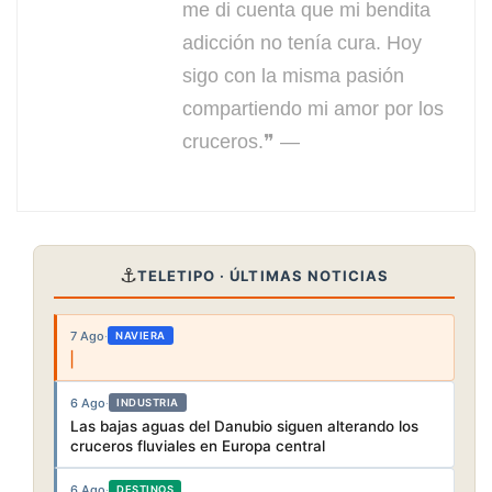
me di cuenta que mi bendita
adicción no tenía cura. Hoy
sigo con la misma pasión
compartiendo mi amor por los
cruceros.❞ —
⚓
TELETIPO · ÚLTIMAS NOTICIAS
7 Ago
·
NAVIERA
6 Ago
·
INDUSTRIA
Las bajas aguas del Danubio siguen alterando los
cruceros fluviales en Europa central
6 Ago
·
DESTINOS