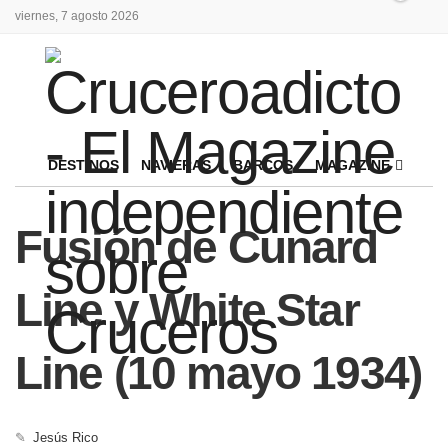
viernes, 7 agosto 2026
DESTINOS
NAVIERAS
BARCOS
MAGAZINE
Fusión de Cunard
Line y White Star
Line (10 mayo 1934)
✎
Jesús Rico