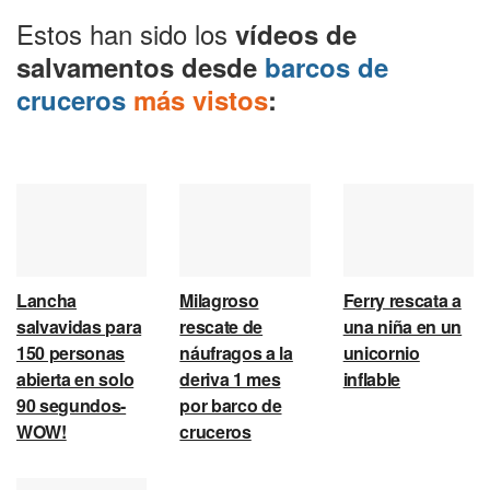
Estos han sido los
vídeos de
salvamentos desde
barcos de
cruceros
más vistos
:
Lancha
Milagroso
Ferry rescata a
salvavidas para
rescate de
una niña en un
150 personas
náufragos a la
unicornio
abierta en solo
deriva 1 mes
inflable
90 segundos-
por barco de
WOW!
cruceros