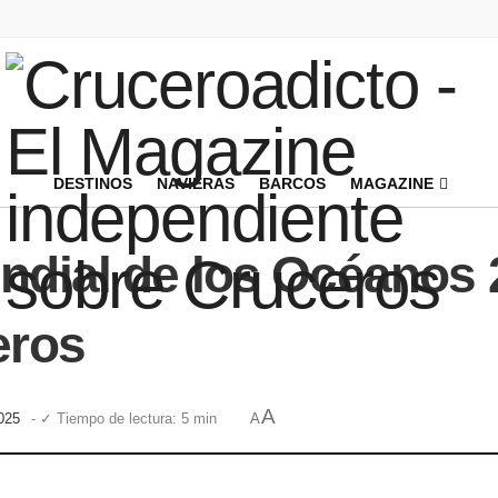
DESTINOS
NAVIERAS
BARCOS
MAGAZINE
undial de los Océanos
eros
A
2025
- ✓ Tiempo de lectura: 5 min
A