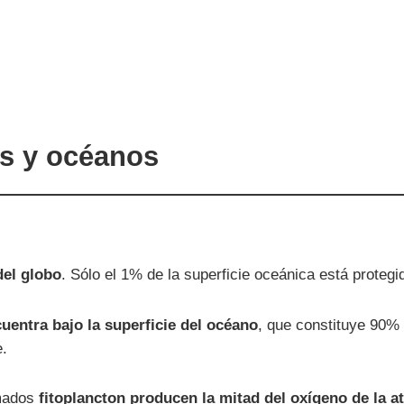
es y océanos
del globo
. Sólo el 1% de la superficie oceánica está protegi
cuentra bajo la superficie del océano
, que constituye 90% 
e.
amados
fitoplancton producen la mitad del oxígeno de la 