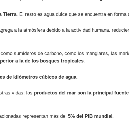
a Tierra
. El resto es agua dulce que se encuentra en forma d
grega a la atmósfera debido a la actividad humana, reducie
n como sumideros de carbono, como los manglares, las mari
erior a la de los bosques tropicales
.
nes de kilómetros cúbicos de agua
.
stras vidas: los
productos del mar son la principal fuent
elacionadas representan más del
5% del PIB mundia
l.