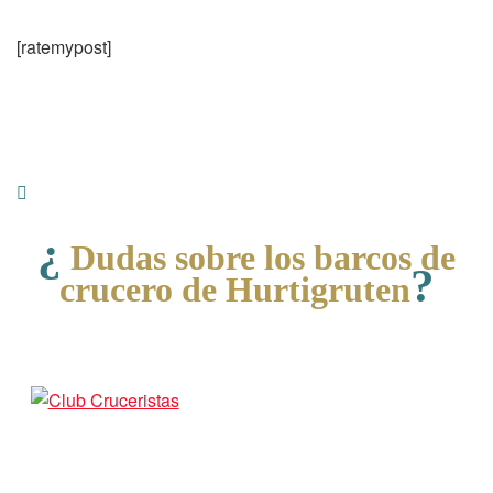
[ratemypost]
¿
Dudas sobre los barcos de
?
crucero de Hurtigruten
resuélvelas y conoce a otros viajeros
como tú en nuestro Club.