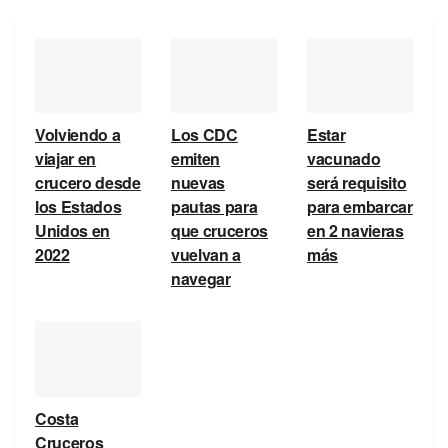
Volviendo a
Los CDC
Estar
viajar en
emiten
vacunado
crucero desde
nuevas
será requisito
los Estados
pautas para
para embarcar
Unidos en
que cruceros
en 2 navieras
2022
vuelvan a
más
navegar
Costa
Cruceros