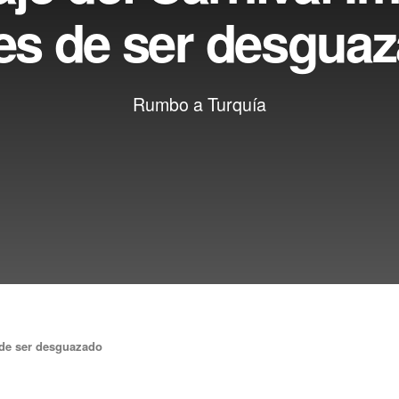
es de ser desgua
Rumbo a Turquía
s de ser desguazado