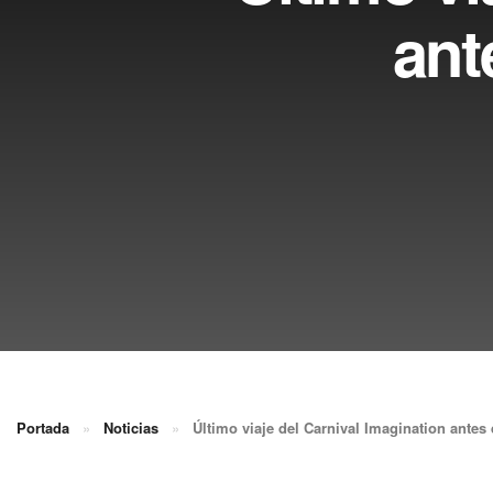
ant
Portada
»
Noticias
»
Último viaje del Carnival Imagination ante