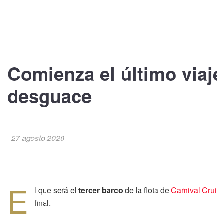
Comienza el
último viaj
desguace
27 agosto 2020
E
l que será el
tercer barco
de la flota de
Carnival Crui
final.