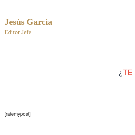
Jesús García
Editor Jefe
¿
TE
[ratemypost]