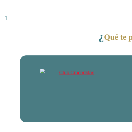
¿
Qué te p