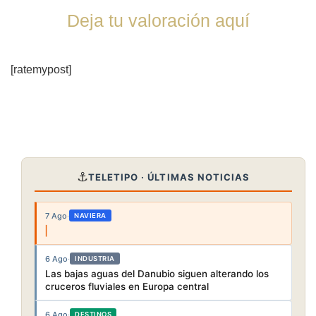
Deja tu valoración aquí
[ratemypost]
⚓
TELETIPO · ÚLTIMAS NOTICIAS
7 Ago
·
NAVIERA
6 Ago
·
INDUSTRIA
Las bajas aguas del Danubio siguen alterando los
cruceros fluviales en Europa central
6 Ago
·
DESTINOS