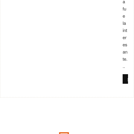
a
fu
e
la
int
er
es
an
te.
..
SE