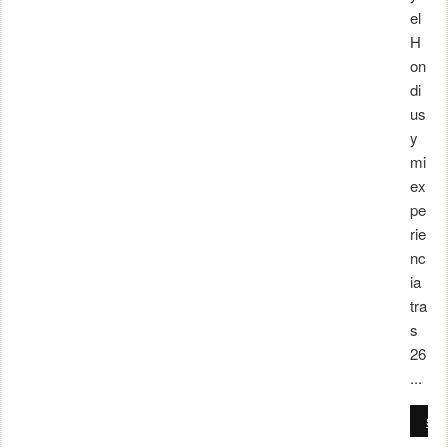
el
H
on
di
us
y
mi
ex
pe
rie
nc
ia
tra
s
26
...
SE