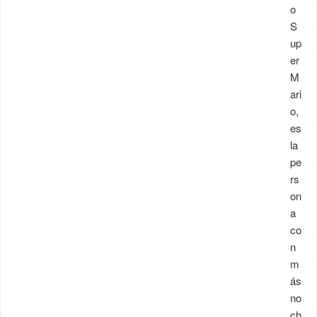
o
S
up
er
M
ari
o,
es
la
pe
rs
on
a
co
n
m
ás
no
ch