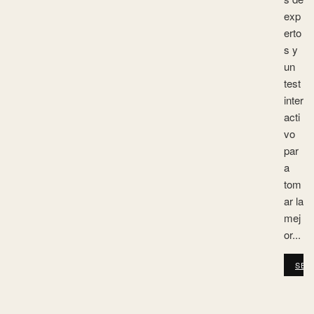
exp
erto
s y
un
test
inter
acti
vo
par
a
tom
ar la
mej
or...
SEG