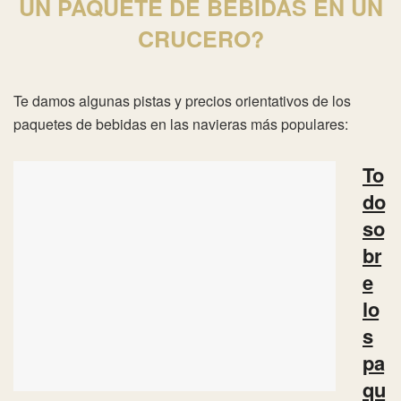
UN PAQUETE DE BEBIDAS EN UN
CRUCERO
?
Te damos algunas pistas y precios orientativos de los
paquetes de bebidas en las navieras más populares:
To
do
so
br
e
lo
s
pa
qu