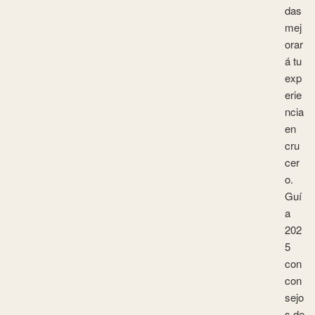
das
mej
orar
á tu
exp
erie
ncia
en
cru
cer
o.
Guí
a
202
5
con
con
sejo
s de