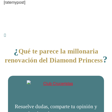
[ratemypost]
¿
Qué te parece la millonaria
?
renovación del Diamond Princess
Resuelve dudas, comparte tu opinión y