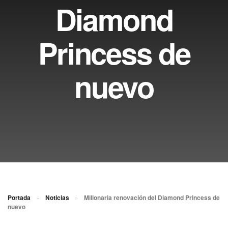
Diamond
Princess de
nuevo
Portada
»
Noticias
»
Millonaria renovación del Diamond Princess de
nuevo