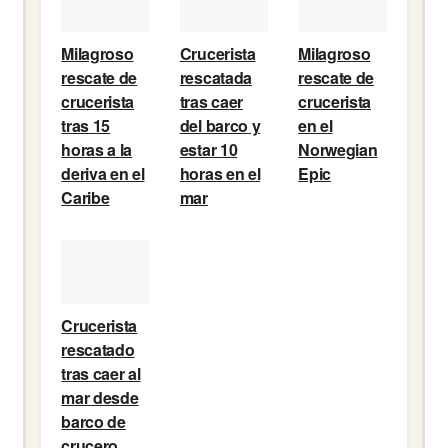
Milagroso
Crucerista
Milagroso
rescate de
rescatada
rescate de
crucerista
tras caer
crucerista
tras 15
del barco y
en el
horas a la
estar 10
Norwegian
deriva en el
horas en el
Epic
Caribe
mar
Crucerista
rescatado
tras caer al
mar desde
barco de
crucero